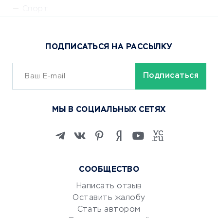
Спорт
Доставка еды
Популярные товары
ПОДПИСАТЬСЯ НА РАССЫЛКУ
Сервисы доставки
ОБУЧЕНИЕ И РАБОТА
Курсы по обучению
МЫ В СОЦИАЛЬНЫХ СЕТЯХ
Онлайн-школы
Изучение иностранных
языков
Курсы IT и digital
Маркетинг и продажи
СООБЩЕСТВО
Репетиторство
Написать отзыв
Красота и здоровье
Оставить жалобу
Стать автором
Сервисы по поиску работы