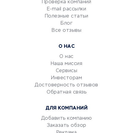
Проверка компаний
Сетевой маркетинг
E-mail рассылки
Университеты
Полезные статьи
Блог
Все отзывы
УСЛУГИ ДЛЯ БИЗНЕСА
Расчетно-кассовое
О НАС
обслуживание
О нас
Эквайринг
Наша миссия
CRM-системы
Сервисы
Электронный
Инвесторам
документооборот
Достоверность отзывов
Обратная связь
Юридические компании
Консалтинговые компании
ДЛЯ КОМПАНИЙ
Аудиторские компании
Добавить компанию
Бухгалтерия онлайн
Заказать обзор
Онлайн-кассы
Реклама