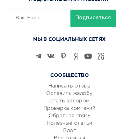
Сервисы доставки
ОБУЧЕНИЕ И РАБОТА
Курсы по обучению
МЫ В СОЦИАЛЬНЫХ СЕТЯХ
Онлайн-школы
Изучение иностранных
языков
Курсы IT и digital
СООБЩЕСТВО
Маркетинг и продажи
Репетиторство
Написать отзыв
Оставить жалобу
Красота и здоровье
Стать автором
Сервисы по поиску работы
Проверка компаний
Сетевой маркетинг
Обратная связь
Университеты
Полезные статьи
Блог
Все отзывы