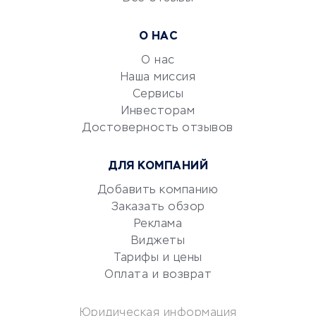
УСЛУГИ ДЛЯ БИЗНЕСА
Расчетно-кассовое
О НАС
обслуживание
О нас
Эквайринг
Наша миссия
CRM-системы
Сервисы
Электронный
Инвесторам
документооборот
Достоверность отзывов
Юридические компании
ДЛЯ КОМПАНИЙ
Консалтинговые компании
Аудиторские компании
Добавить компанию
Заказать обзор
Бухгалтерия онлайн
Реклама
Онлайн-кассы
Виджеты
SERM
Тарифы и цены
Digital
Оплата и возврат
КРЕДИТЫ И ЗАЙМЫ
Юридическая информация