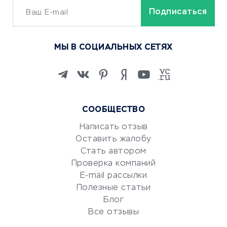
ОБУЧЕНИЕ И РАБОТА
Курсы по обучению
МЫ В СОЦИАЛЬНЫХ СЕТЯХ
Онлайн-школы
Изучение иностранных
языков
Курсы IT и digital
Маркетинг и продажи
СООБЩЕСТВО
Репетиторство
Написать отзыв
Красота и здоровье
Оставить жалобу
Стать автором
Сервисы по поиску работы
Проверка компаний
Сетевой маркетинг
E-mail рассылки
Университеты
Полезные статьи
Блог
Все отзывы
УСЛУГИ ДЛЯ БИЗНЕСА