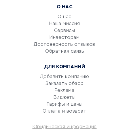
Расчетно-кассовое
О НАС
обслуживание
О нас
Эквайринг
Наша миссия
CRM-системы
Сервисы
Электронный
Инвесторам
документооборот
Достоверность отзывов
Обратная связь
Юридические компании
Консалтинговые компании
ДЛЯ КОМПАНИЙ
Аудиторские компании
Добавить компанию
Бухгалтерия онлайн
Заказать обзор
Онлайн-кассы
Реклама
SERM
Виджеты
Digital
Тарифы и цены
Оплата и возврат
КРЕДИТЫ И ЗАЙМЫ
Юридическая информация