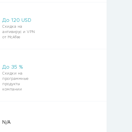
До
120
USD
Скидка на
антивирус и VPN
от McAfee
До
35
%
Скидки на
программные
продукты
компании
N/A