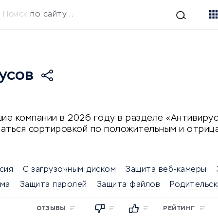
Поиск
по сайту...
усов
ие компании в 2026 году в разделе «Антивирус
аться сортировкой по положительным и отрица
сия
С загрузочным диском
Защита веб-камеры
ама
Защита паролей
Защита файлов
Родительск
ОТЗЫВЫ
РЕЙТИНГ