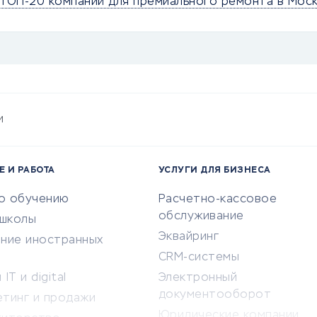
ТОП-20 компаний для премиального ремонта в Мос
и
Е И РАБОТА
УСЛУГИ ДЛЯ БИЗНЕСА
по обучению
Расчетно-кассовое
обслуживание
-школы
Эквайринг
ение иностранных
CRM-системы
IT и digital
Электронный
документооборот
етинг и продажи
Юридические компании