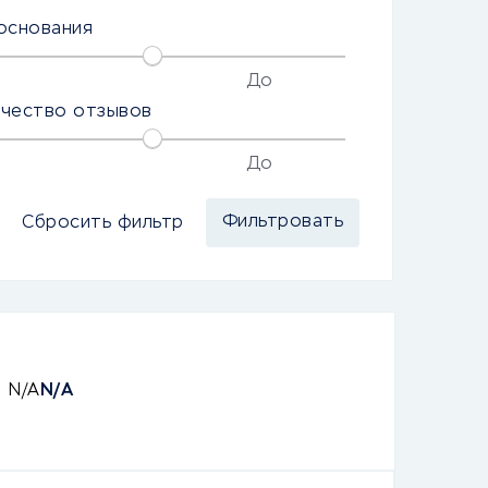
основания
До
ичество отзывов
До
Сбросить фильтр
N/A
N/A