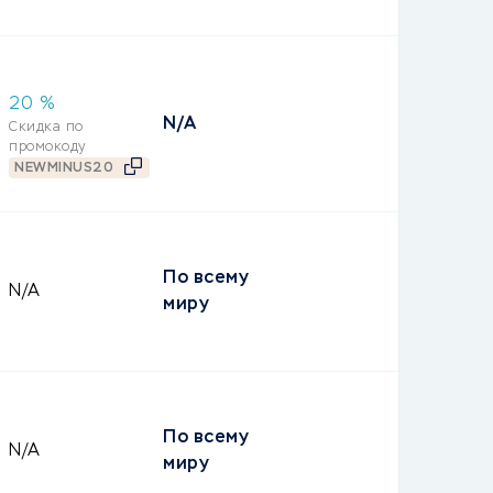
20
%
N/A
Скидка по
промокоду
NEWMINUS20
По всему
N/A
миру
По всему
N/A
миру