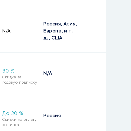
Россия, Азия,
N/A
Европа, и т.
д., США
30
%
N/A
Скидка за
годовую подписку
До
20
%
Россия
Скидки на оплату
хостинга