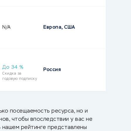
N/A
Европа, США
До
34
%
Россия
Скидка за
годовую подписку
ько посещаемость ресурса, но и
ов, чтобы впоследствии у вас не
 В нашем рейтинге представлены