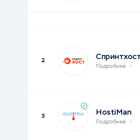
Спринтхос
2
Подробнее
HostiMan
3
Подробнее