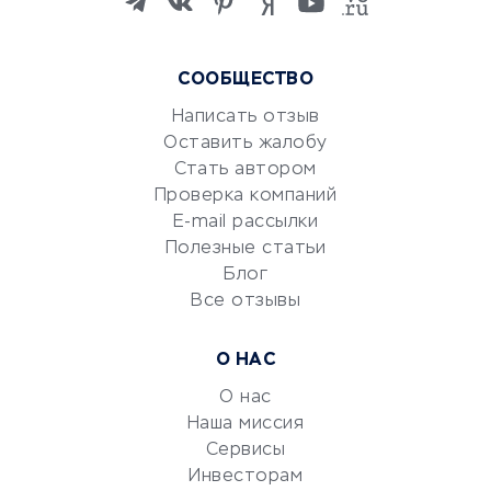
языков
Курсы IT и digital
Маркетинг и продажи
СООБЩЕСТВО
Репетиторство
Написать отзыв
Красота и здоровье
Оставить жалобу
Стать автором
Сервисы по поиску работы
Проверка компаний
Сетевой маркетинг
E-mail рассылки
Университеты
Полезные статьи
Блог
Все отзывы
УСЛУГИ ДЛЯ БИЗНЕСА
Расчетно-кассовое
О НАС
обслуживание
О нас
Эквайринг
Наша миссия
CRM-системы
Сервисы
Электронный
Инвесторам