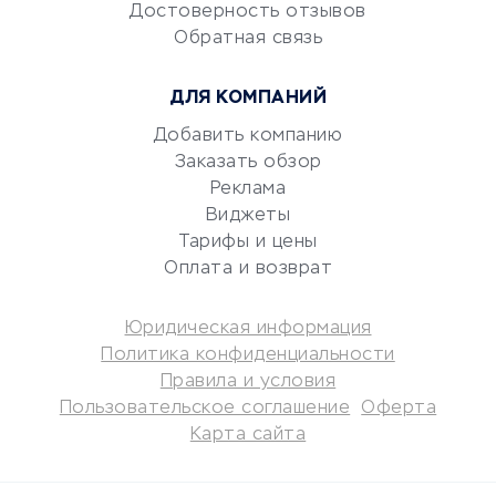
документооборот
Достоверность отзывов
Обратная связь
Юридические компании
Консалтинговые компании
ДЛЯ КОМПАНИЙ
Аудиторские компании
Добавить компанию
Бухгалтерия онлайн
Заказать обзор
Онлайн-кассы
Реклама
SERM
Виджеты
Digital
Тарифы и цены
Оплата и возврат
КРЕДИТЫ И ЗАЙМЫ
Юридическая информация
Потребительские кредиты
Политика конфиденциальности
Кредитные карты
Правила и условия
Пользовательское соглашение
Оферта
Дебетовые карты
Карта сайта
Микрофинансовые
организации