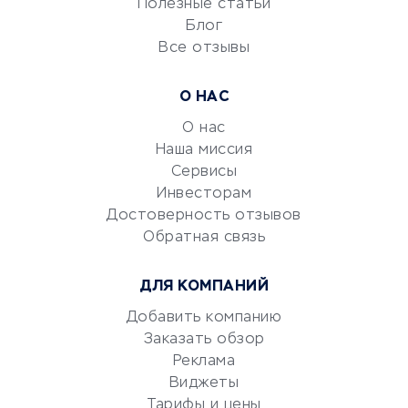
Полезные статьи
Блог
Все отзывы
УСЛУГИ ДЛЯ БИЗНЕСА
Расчетно-кассовое
О НАС
обслуживание
О нас
Эквайринг
Наша миссия
CRM-системы
Сервисы
Электронный
Инвесторам
документооборот
Достоверность отзывов
Обратная связь
Юридические компании
Консалтинговые компании
ДЛЯ КОМПАНИЙ
Аудиторские компании
Добавить компанию
Бухгалтерия онлайн
Заказать обзор
Онлайн-кассы
Реклама
SERM
Виджеты
Digital
Тарифы и цены