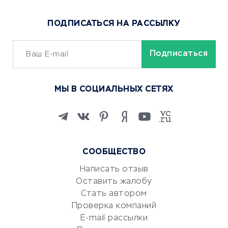
Популярные товары
ПОДПИСАТЬСЯ НА РАССЫЛКУ
Сервисы доставки
ОБУЧЕНИЕ И РАБОТА
Курсы по обучению
МЫ В СОЦИАЛЬНЫХ СЕТЯХ
Онлайн-школы
Изучение иностранных
языков
Курсы IT и digital
Маркетинг и продажи
СООБЩЕСТВО
Репетиторство
Написать отзыв
Красота и здоровье
Оставить жалобу
Стать автором
Сервисы по поиску работы
Проверка компаний
Сетевой маркетинг
E-mail рассылки
Университеты