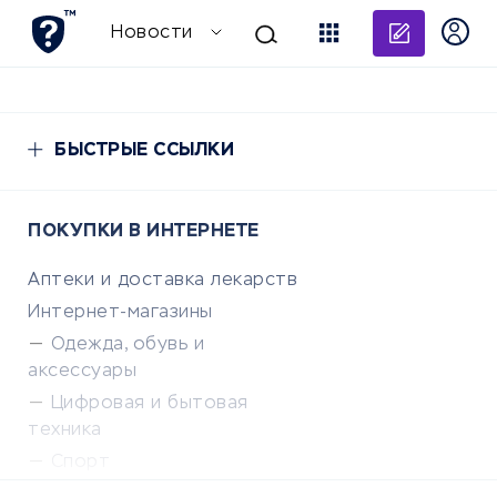
Добави
Новости
БЫСТРЫЕ ССЫЛКИ
ПОКУПКИ В ИНТЕРНЕТЕ
Аптеки и доставка лекарств
Интернет-магазины
Одежда, обувь и
аксессуары
Цифровая и бытовая
техника
Спорт
Доставка еды