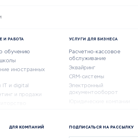
и
Е И РАБОТА
УСЛУГИ ДЛЯ БИЗНЕСА
по обучению
Расчетно-кассовое
обслуживание
-школы
Эквайринг
ение иностранных
CRM-системы
IT и digital
Электронный
документооборот
етинг и продажи
Юридические компании
титорство
Консалтинговые компании
ота и здоровье
Аудиторские компании
 по поиску работы
ДЛЯ КОМПАНИЙ
ПОДПИСАТЬСЯ НА РАССЫЛКУ
Бухгалтерия онлайн
й маркетинг
Онлайн-кассы