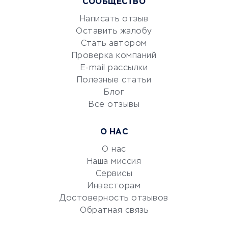
СООБЩЕСТВО
Маркетинг и продажи
Репетиторство
Написать отзыв
Оставить жалобу
Красота и здоровье
Стать автором
Сервисы по поиску работы
Проверка компаний
Сетевой маркетинг
E-mail рассылки
Университеты
Полезные статьи
Блог
Все отзывы
УСЛУГИ ДЛЯ БИЗНЕСА
Расчетно-кассовое
О НАС
обслуживание
О нас
Эквайринг
Наша миссия
CRM-системы
Сервисы
Электронный
Инвесторам
документооборот
Достоверность отзывов
Обратная связь
Юридические компании
Консалтинговые компании