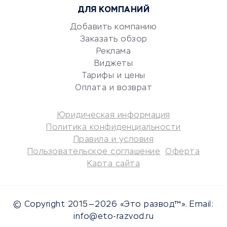
ДЛЯ КОМПАНИЙ
Аудиторские компании
Добавить компанию
Бухгалтерия онлайн
Заказать обзор
Онлайн-кассы
Реклама
SERM
Виджеты
Digital
Тарифы и цены
Оплата и возврат
КРЕДИТЫ И ЗАЙМЫ
Юридическая информация
Потребительские кредиты
Политика конфиденциальности
Кредитные карты
Правила и условия
Пользовательское соглашение
Оферта
Дебетовые карты
Карта сайта
Микрофинансовые
организации
Подбор кредита
© Copyright 2015—2026 «Это развод™». Email:
Улучшение кредитной
info@eto-razvod.ru
истории