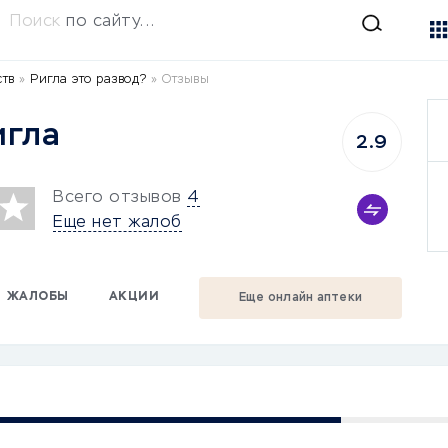
Поиск
по сайту...
ств
»
Ригла это развод?
»
Отзывы
игла
2.9
Всего отзывов
4
Еще нет жалоб
ЖАЛОБЫ
АКЦИИ
Еще онлайн аптеки