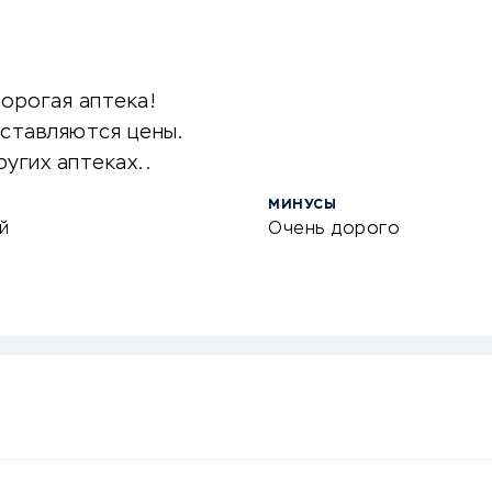
орогая аптека!
ыставляются цены.
угих аптеках..
МИНУСЫ
й
Очень дорого