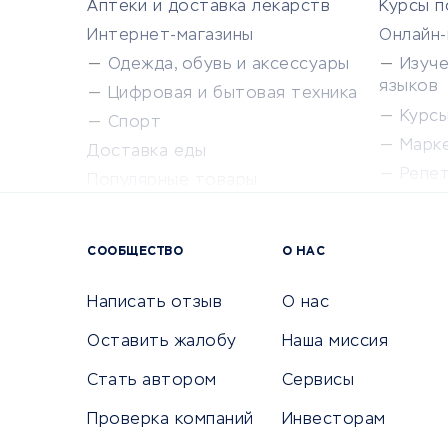
Аптеки и доставка лекарств
Курсы 
Интернет-магазины
Онлайн
Одежда, обувь и аксессуары
Изуч
языков
Цифровая и бытовая техника
Курсы 
Спорт
Марк
Доставка еды
Репе
Популярные товары
Крас
Сервисы доставки
Сервисы
СООБЩЕСТВО
О НАС
Сетево
Универ
Написать отзыв
О нас
Оставить жалобу
Наша миссия
Стать автором
Сервисы
КРЕДИТЫ И ЗАЙМЫ
ПУТЕШЕС
Проверка компаний
Инвесторам
Потребительские кредиты
Путеше