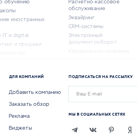
по обучению
Расчетно-кассовое
обслуживание
-школы
Эквайринг
ение иностранных
CRM-системы
IT и digital
Электронный
документооборот
етинг и продажи
Юридические компании
титорство
Консалтинговые компании
ота и здоровье
Аудиторские компании
 по поиску работы
ДЛЯ КОМПАНИЙ
ПОДПИСАТЬСЯ НА РАССЫЛКУ
Бухгалтерия онлайн
й маркетинг
Онлайн-кассы
ситеты
Добавить компанию
SERM
Заказать обзор
Digital
МЫ В СОЦИАЛЬНЫХ СЕТЯХ
Реклама
ТВИЯ И СТРАХОВАНИЕ
ПРОДВИЖЕНИЕ И РЕКЛАМА
Виджеты
ствия
Регистраторы доменов