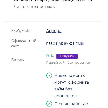
сумму до 100 000 рублей и на
Читать полностью
срок до 1 года.
Аврора
МФО/МФК
Официальный
https://pay-zaim.su
сайт
0 %
Получить
Бонусы
Первый займ без процентов
Новые клиенты
могут оформить
займ без
процентов
Сервис работает