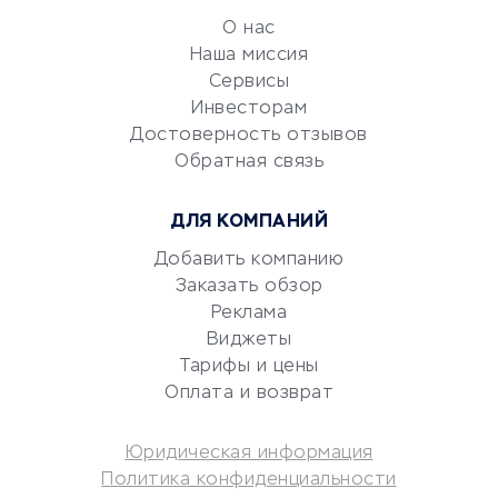
обслуживание
О нас
Эквайринг
Наша миссия
CRM-системы
Сервисы
Электронный
Инвесторам
документооборот
Достоверность отзывов
Обратная связь
Юридические компании
Консалтинговые компании
ДЛЯ КОМПАНИЙ
Аудиторские компании
Добавить компанию
Бухгалтерия онлайн
Заказать обзор
Онлайн-кассы
Реклама
SERM
Виджеты
Digital
Тарифы и цены
Оплата и возврат
КРЕДИТЫ И ЗАЙМЫ
Юридическая информация
Потребительские кредиты
Политика конфиденциальности