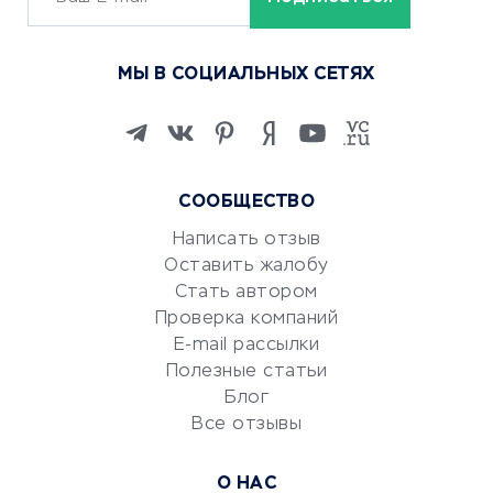
ОБУЧЕНИЕ И РАБОТА
Курсы по обучению
МЫ В СОЦИАЛЬНЫХ СЕТЯХ
Онлайн-школы
Изучение иностранных
языков
Курсы IT и digital
СООБЩЕСТВО
Маркетинг и продажи
Репетиторство
Написать отзыв
Оставить жалобу
Красота и здоровье
Стать автором
Сервисы по поиску работы
Проверка компаний
Сетевой маркетинг
E-mail рассылки
Университеты
Полезные статьи
Блог
Все отзывы
УСЛУГИ ДЛЯ БИЗНЕСА
Расчетно-кассовое
О НАС