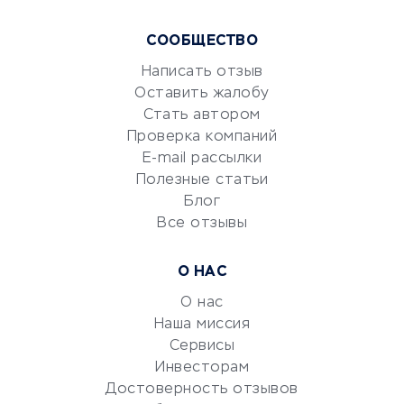
Курсы IT и digital
СООБЩЕСТВО
Маркетинг и продажи
Репетиторство
Написать отзыв
Оставить жалобу
Красота и здоровье
Стать автором
Сервисы по поиску работы
Проверка компаний
Сетевой маркетинг
E-mail рассылки
Университеты
Полезные статьи
Блог
Все отзывы
УСЛУГИ ДЛЯ БИЗНЕСА
Расчетно-кассовое
О НАС
обслуживание
О нас
Эквайринг
Наша миссия
CRM-системы
Сервисы
Электронный
Инвесторам
документооборот
Достоверность отзывов