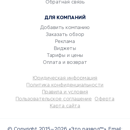
Обратная связь
Юридические компании
Консалтинговые компании
ДЛЯ КОМПАНИЙ
Аудиторские компании
Добавить компанию
Бухгалтерия онлайн
Заказать обзор
Онлайн-кассы
Реклама
SERM
Виджеты
Digital
Тарифы и цены
Оплата и возврат
КРЕДИТЫ И ЗАЙМЫ
Юридическая информация
Потребительские кредиты
Политика конфиденциальности
Кредитные карты
Правила и условия
Пользовательское соглашение
Оферта
Дебетовые карты
Карта сайта
Микрофинансовые
организации
Подбор кредита
© Copyright 2015—2026 «Это развод™». Email: