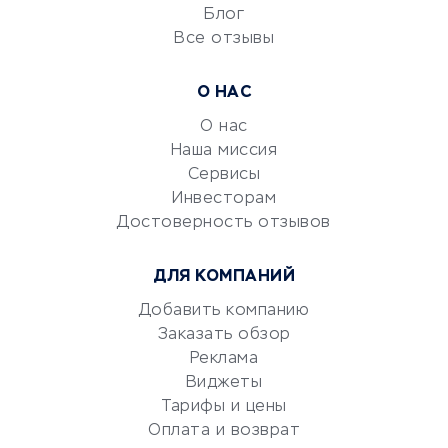
Блог
Все отзывы
УСЛУГИ ДЛЯ БИЗНЕСА
Расчетно-кассовое
О НАС
обслуживание
О нас
Эквайринг
Наша миссия
CRM-системы
Сервисы
Электронный
Инвесторам
документооборот
Достоверность отзывов
Юридические компании
ДЛЯ КОМПАНИЙ
Консалтинговые компании
Аудиторские компании
Добавить компанию
Заказать обзор
Бухгалтерия онлайн
Реклама
Онлайн-кассы
Виджеты
SERM
Тарифы и цены
Digital
Оплата и возврат