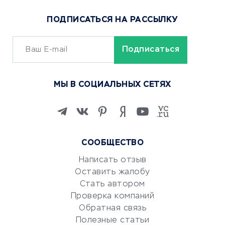
Популярные товары
ПОДПИСАТЬСЯ НА РАССЫЛКУ
Сервисы доставки
ОБУЧЕНИЕ И РАБОТА
Курсы по обучению
МЫ В СОЦИАЛЬНЫХ СЕТЯХ
Онлайн-школы
Изучение иностранных
языков
Курсы IT и digital
СООБЩЕСТВО
Маркетинг и продажи
Репетиторство
Написать отзыв
Оставить жалобу
Красота и здоровье
Стать автором
Сервисы по поиску работы
Проверка компаний
Сетевой маркетинг
Обратная связь
Университеты
Полезные статьи