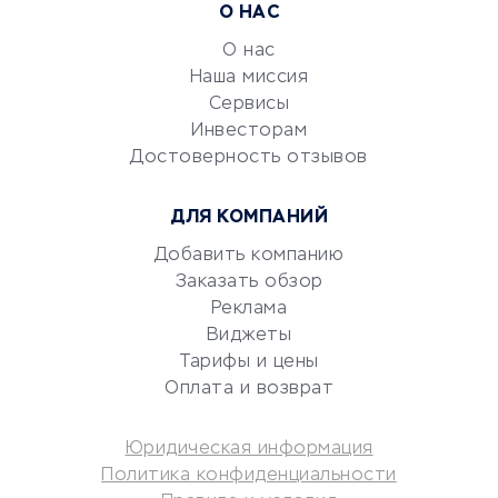
Расчетно-кассовое
О НАС
обслуживание
О нас
Эквайринг
Наша миссия
CRM-системы
Сервисы
Электронный
Инвесторам
документооборот
Достоверность отзывов
Юридические компании
ДЛЯ КОМПАНИЙ
Консалтинговые компании
Аудиторские компании
Добавить компанию
Заказать обзор
Бухгалтерия онлайн
Реклама
Онлайн-кассы
Виджеты
SERM
Тарифы и цены
Digital
Оплата и возврат
КРЕДИТЫ И ЗАЙМЫ
Юридическая информация
Политика конфиденциальности
Потребительские кредиты