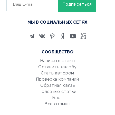
ОБУЧЕНИЕ И РАБОТА
Курсы по обучению
МЫ В СОЦИАЛЬНЫХ СЕТЯХ
Онлайн-школы
Изучение иностранных
языков
Курсы IT и digital
СООБЩЕСТВО
Маркетинг и продажи
Репетиторство
Написать отзыв
Оставить жалобу
Красота и здоровье
Стать автором
Сервисы по поиску работы
Проверка компаний
Сетевой маркетинг
Обратная связь
Университеты
Полезные статьи
Блог
Все отзывы
УСЛУГИ ДЛЯ БИЗНЕСА