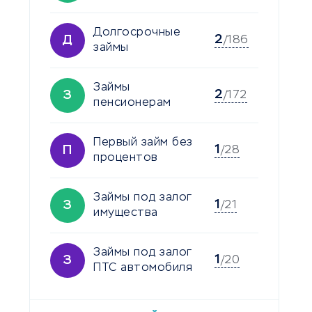
Долгосрочные
2
Д
/186
займы
Займы
2
З
/172
пенсионерам
Первый займ без
1
П
/28
процентов
Займы под залог
1
З
/21
имущества
Займы под залог
1
З
/20
ПТС автомобиля