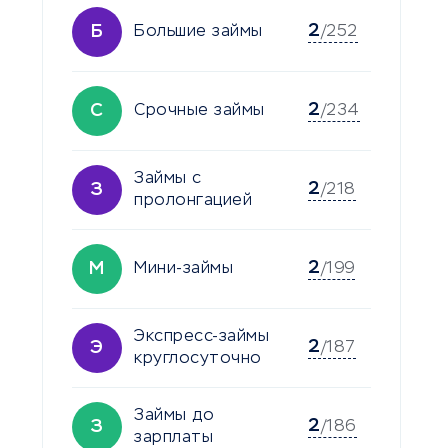
2
Б
Большие займы
/252
2
С
Срочные займы
/234
Займы с
2
З
/218
пролонгацией
2
М
Мини-займы
/199
Экспресс-займы
2
Э
/187
круглосуточно
Займы до
2
З
/186
зарплаты