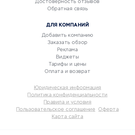
документооборот
Достоверность отзывов
Обратная связь
Юридические компании
Консалтинговые компании
ДЛЯ КОМПАНИЙ
Аудиторские компании
Добавить компанию
Бухгалтерия онлайн
Заказать обзор
Онлайн-кассы
Реклама
SERM
Виджеты
Digital
Тарифы и цены
Оплата и возврат
КРЕДИТЫ И ЗАЙМЫ
Юридическая информация
Потребительские кредиты
Политика конфиденциальности
Кредитные карты
Правила и условия
Пользовательское соглашение
Оферта
Дебетовые карты
Карта сайта
Микрофинансовые
организации