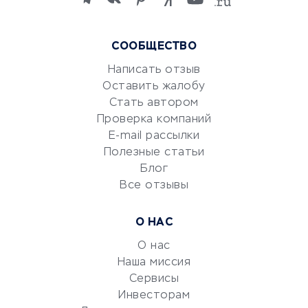
языков
Курсы IT и digital
Маркетинг и продажи
СООБЩЕСТВО
Репетиторство
Написать отзыв
Красота и здоровье
Оставить жалобу
Стать автором
Сервисы по поиску работы
Проверка компаний
Сетевой маркетинг
E-mail рассылки
Университеты
Полезные статьи
Блог
Все отзывы
УСЛУГИ ДЛЯ БИЗНЕСА
Расчетно-кассовое
О НАС
обслуживание
О нас
Эквайринг
Наша миссия
CRM-системы
Сервисы
Электронный
Инвесторам