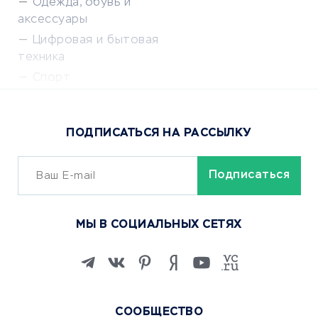
Одежда, обувь и
аксессуары
Цифровая и бытовая
техника
Спорт
Доставка еды
Популярные товары
ПОДПИСАТЬСЯ НА РАССЫЛКУ
Сервисы доставки
ОБУЧЕНИЕ И РАБОТА
Курсы по обучению
МЫ В СОЦИАЛЬНЫХ СЕТЯХ
Онлайн-школы
Изучение иностранных
языков
Курсы IT и digital
Маркетинг и продажи
СООБЩЕСТВО