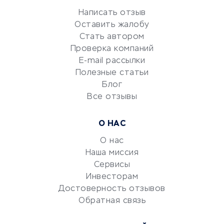
Репетиторство
Написать отзыв
Красота и здоровье
Оставить жалобу
Стать автором
Сервисы по поиску работы
Проверка компаний
Сетевой маркетинг
E-mail рассылки
Университеты
Полезные статьи
Блог
Все отзывы
УСЛУГИ ДЛЯ БИЗНЕСА
Расчетно-кассовое
О НАС
обслуживание
О нас
Эквайринг
Наша миссия
CRM-системы
Сервисы
Электронный
Инвесторам
документооборот
Достоверность отзывов
Обратная связь
Юридические компании
Консалтинговые компании