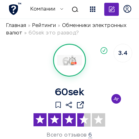
Добави
Компании
Главная
»
Рейтинги
»
Обменники электронных
валют
»
60sek это развод?
По
3.4
компания
60sek
Всего отзывов
6