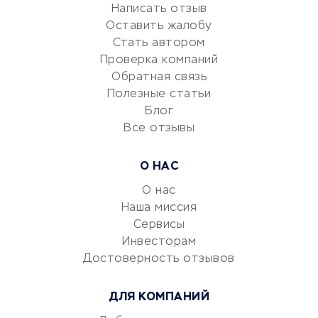
Репетиторство
Написать отзыв
Оставить жалобу
Красота и здоровье
Стать автором
Сервисы по поиску работы
Проверка компаний
Сетевой маркетинг
Обратная связь
Университеты
Полезные статьи
Блог
Все отзывы
УСЛУГИ ДЛЯ БИЗНЕСА
Расчетно-кассовое
О НАС
обслуживание
О нас
Эквайринг
Наша миссия
CRM-системы
Сервисы
Электронный
Инвесторам
документооборот
Достоверность отзывов
Юридические компании
ДЛЯ КОМПАНИЙ
Консалтинговые компании