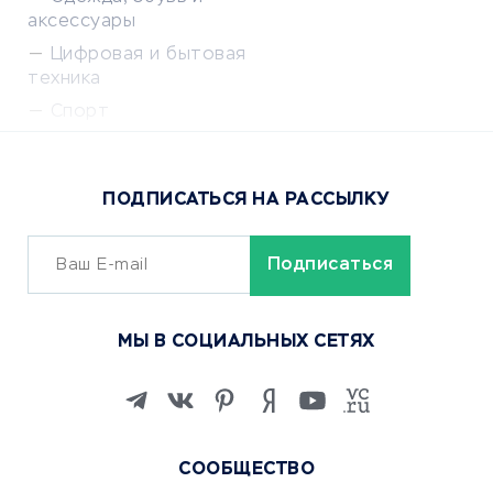
аксессуары
Цифровая и бытовая
техника
Спорт
Доставка еды
Популярные товары
ПОДПИСАТЬСЯ НА РАССЫЛКУ
Сервисы доставки
ОБУЧЕНИЕ И РАБОТА
Курсы по обучению
МЫ В СОЦИАЛЬНЫХ СЕТЯХ
Онлайн-школы
Изучение иностранных
языков
Курсы IT и digital
СООБЩЕСТВО
Маркетинг и продажи