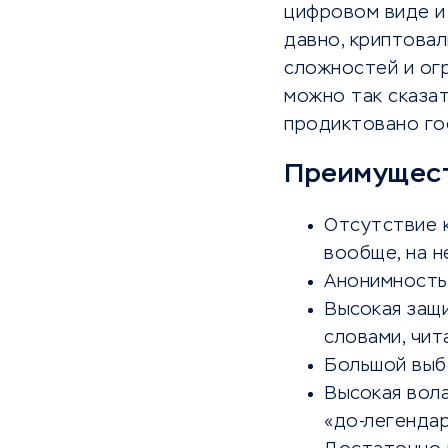
цифровом виде и
давно, криптова
сложностей и огр
можно так сказат
продиктовано гос
Преимущест
Отсутствие 
вообще, на н
Анонимность
Высокая защ
словами, чи
Большой вы
Высокая вол
«до-легендар