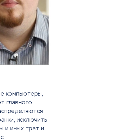
се компьютеры,
т главного
распределяются
банки, исключить
ы и иных трат и
 с