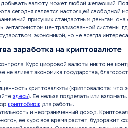
 добывать валюту может любой желающий. Поя
люта сегодня является настоящей свободной м
аничений, присущих стандартным деньгам, она 
ь, антагонистом централизованной системы, гд
ударством, экономикой, но не всегда интереса
ва заработка на криптовалюте
контроля. Курс цифровой валюты никто не кон
ее не влияет экономика государства, благосост
.
ищенность криптовалюты (криптовалюта: что 
тайте
здесь
). Ее нельзя подделать или взломать.
бор
криптобирж
для работы.
атильность и неограниченный доход. Криптова
ного», ее курс все время растет, будоражит с