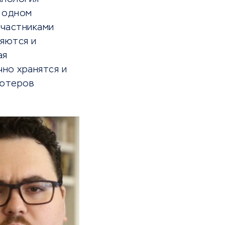
в одном
участниками
ляются и
ая
но хранятся и
ьютеров