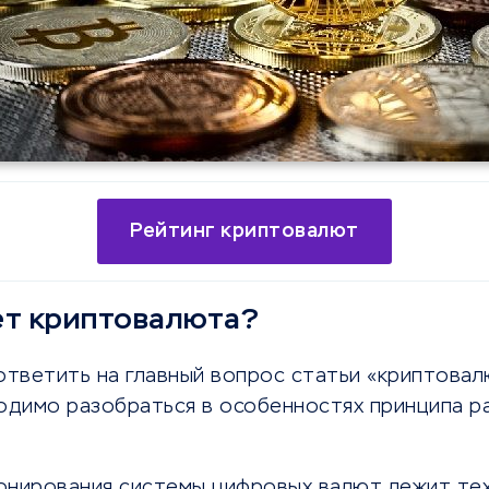
Рейтинг криптовалют
ет криптовалюта?
ответить на главный вопрос статьи «криптова
ходимо разобраться в особенностях принципа р
онирования системы цифровых валют лежит те