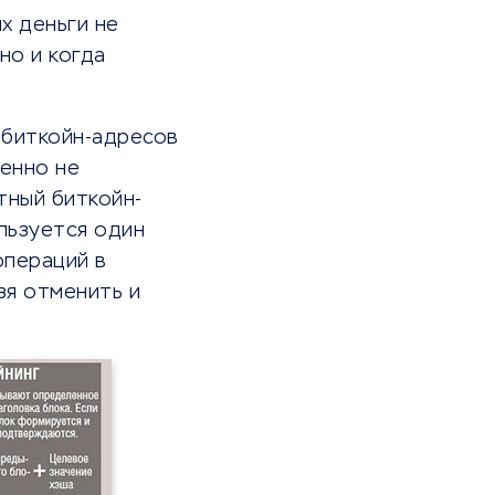
х деньги не
но и когда
 биткойн-адресов
ренно не
етный биткойн-
льзуется один
операций в
зя отменить и