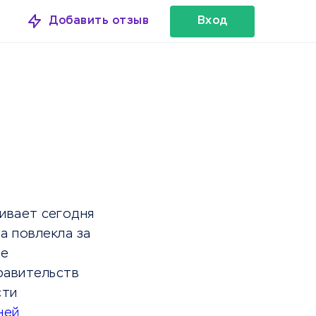
Добавить отзыв
Вход
живает сегодня
а повлекла за
ее
равительств
сти
ней