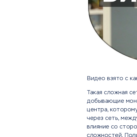
Видео взято с к
Такая сложная се
добывающие моне
центра, котором
через сеть, межд
влияние со сторо
сложностей. Пол