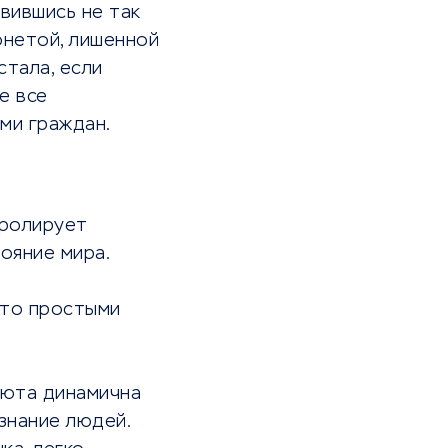
вившись не так
онетой, лишенной
стала, если
е все
ми граждан.
тролирует
ояние мира.
это простыми
люта динамична
ознание людей.