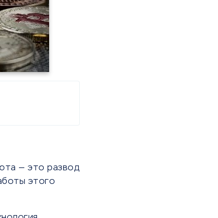
люта — это развод
аботы этого
хнология