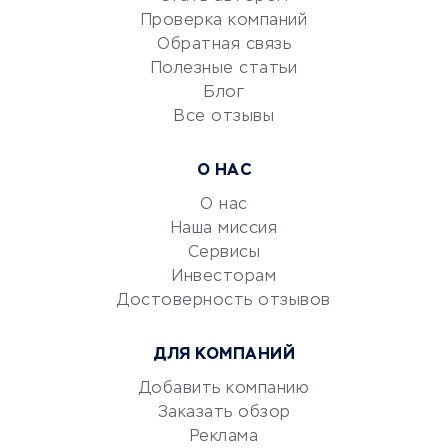
Сервисы по поиску работы
Проверка компаний
Сетевой маркетинг
Обратная связь
Университеты
Полезные статьи
Блог
Все отзывы
УСЛУГИ ДЛЯ БИЗНЕСА
Расчетно-кассовое
О НАС
обслуживание
О нас
Эквайринг
Наша миссия
CRM-системы
Сервисы
Электронный
Инвесторам
документооборот
Достоверность отзывов
Юридические компании
ДЛЯ КОМПАНИЙ
Консалтинговые компании
Аудиторские компании
Добавить компанию
Заказать обзор
Бухгалтерия онлайн
Реклама
Онлайн-кассы