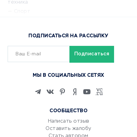
техника
Спорт
Доставка еды
Популярные товары
ПОДПИСАТЬСЯ НА РАССЫЛКУ
Сервисы доставки
ОБУЧЕНИЕ И РАБОТА
Курсы по обучению
МЫ В СОЦИАЛЬНЫХ СЕТЯХ
Онлайн-школы
Изучение иностранных
языков
Курсы IT и digital
СООБЩЕСТВО
Маркетинг и продажи
Репетиторство
Написать отзыв
Оставить жалобу
Красота и здоровье
Стать автором