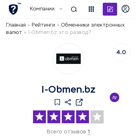
Добави
Компании
Главная
»
Рейтинги
»
Обменники электронных
валют
»
I-Obmen.bz это развод?
4.0
I-Obmen.bz
Всего отзывов
1