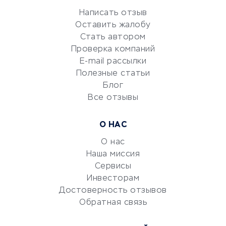
Репетиторство
Написать отзыв
Оставить жалобу
Красота и здоровье
Стать автором
Сервисы по поиску работы
Проверка компаний
Сетевой маркетинг
E-mail рассылки
Университеты
Полезные статьи
Блог
Все отзывы
УСЛУГИ ДЛЯ БИЗНЕСА
Расчетно-кассовое
О НАС
обслуживание
О нас
Эквайринг
Наша миссия
CRM-системы
Сервисы
Электронный
Инвесторам
документооборот
Достоверность отзывов
Обратная связь
Юридические компании
Консалтинговые компании