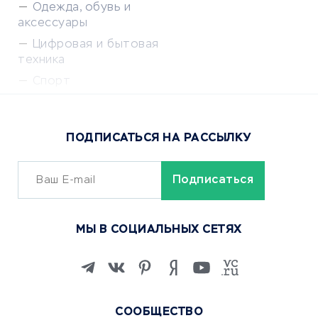
Одежда, обувь и
аксессуары
Цифровая и бытовая
техника
Спорт
Доставка еды
Популярные товары
ПОДПИСАТЬСЯ НА РАССЫЛКУ
Сервисы доставки
ОБУЧЕНИЕ И РАБОТА
Курсы по обучению
МЫ В СОЦИАЛЬНЫХ СЕТЯХ
Онлайн-школы
Изучение иностранных
языков
Курсы IT и digital
СООБЩЕСТВО
Маркетинг и продажи