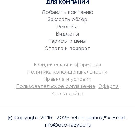
ДЛЯ КОМПАНИЙ
Аудиторские компании
Добавить компанию
Бухгалтерия онлайн
Заказать обзор
Онлайн-кассы
Реклама
SERM
Виджеты
Digital
Тарифы и цены
Оплата и возврат
КРЕДИТЫ И ЗАЙМЫ
Юридическая информация
Потребительские кредиты
Политика конфиденциальности
Кредитные карты
Правила и условия
Пользовательское соглашение
Оферта
Дебетовые карты
Карта сайта
Микрофинансовые
организации
Подбор кредита
© Copyright 2015—2026 «Это развод™». Email:
Улучшение кредитной
info@eto-razvod.ru
истории