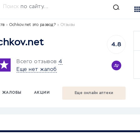
Поиск
по сайту...
ств
»
Ochkov.net это развод?
»
Отзывы
hkov.net
4.8
Всего отзывов
4
Еще нет жалоб
ЖАЛОБЫ
АКЦИИ
Еще онлайн аптеки