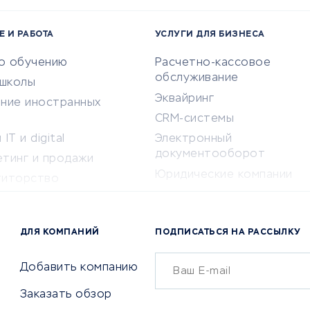
Е И РАБОТА
УСЛУГИ ДЛЯ БИЗНЕСА
по обучению
Расчетно-кассовое
обслуживание
-школы
Эквайринг
ение иностранных
CRM-системы
IT и digital
Электронный
документооборот
етинг и продажи
Юридические компании
титорство
Консалтинговые компании
ота и здоровье
Аудиторские компании
 по поиску работы
ДЛЯ КОМПАНИЙ
ПОДПИСАТЬСЯ НА РАССЫЛКУ
Бухгалтерия онлайн
й маркетинг
Онлайн-кассы
ситеты
Добавить компанию
SERM
Заказать обзор
Digital