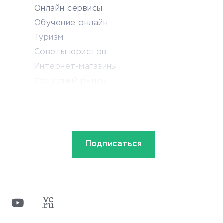
Онлайн сервисы
Обучение онлайн
Туризм
Советы юристов
Интернет-магазины
Фондовый рынок
Криптовалюта
Ставки на спорт
Кредиты и займы
Бонусы и акции
Видео
Разное