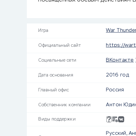
посвященных боевым действиям 
War Thunde
Игра
https://wart
Официальный сайт
ВКонтакте
Социальные сети
2016 год
Дата основания
Россия
Главный офис
Антон Юди
Собственник компании
Виды поддержки
Русский, Ан