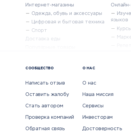
Интернет-магазины
Онлайн
Одежда, обувь и аксессуары
Изуч
языков
Цифровая и бытовая техника
Курсы 
Спорт
Марк
Доставка еды
Репе
Популярные товары
Крас
Сервисы доставки
Сервисы
СООБЩЕСТВО
О НАС
Сетево
Универ
Написать отзыв
О нас
Оставить жалобу
Наша миссия
Стать автором
Сервисы
КРЕДИТЫ И ЗАЙМЫ
ПУТЕШЕС
Проверка компаний
Инвесторам
Потребительские кредиты
Путеше
Обратная связь
Достоверность