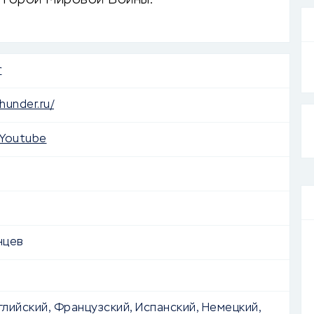
Второй Мировой Войны.
r
hunder.ru/
Youtube
нцев
глийский, Французский, Испанский, Немецкий,