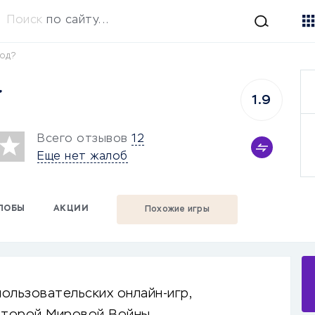
Поиск
по сайту...
вод?
r
1.9
Всего отзывов
12
Еще нет жалоб
ЛОБЫ
АКЦИИ
Похожие игры
ользовательских онлайн-игр,