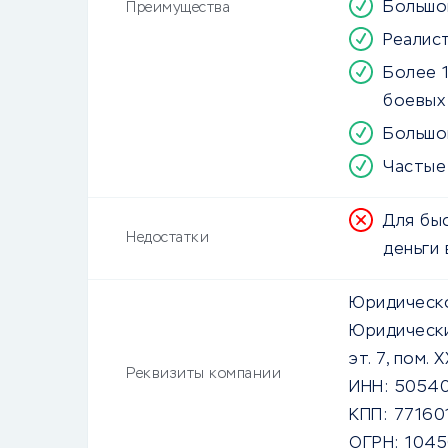
Большой
Преимущества
Реалис
Более 
боевых
Большо
Частые
Для бы
Недостатки
деньги 
Юридическо
Юридически
эт. 7, пом. X
Реквизиты компании
ИНН:
50540
КПП:
77160
ОГРН:
104