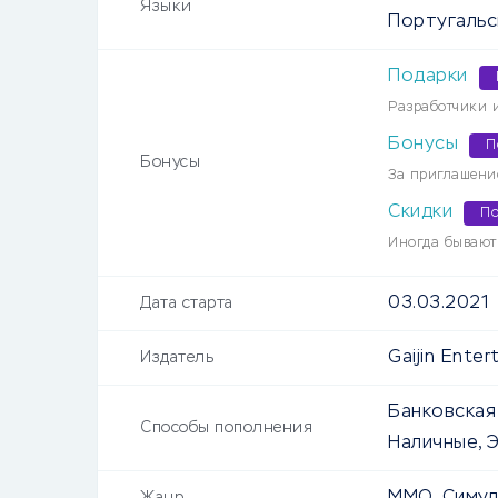
Языки
Португальск
Подарки
Разработчики 
Бонусы
П
Бонусы
За приглашени
Скидки
По
Иногда бывают
03.03.2021
Дата старта
Gaijin Ente
Издатель
Банковская
Способы пополнения
Наличные, 