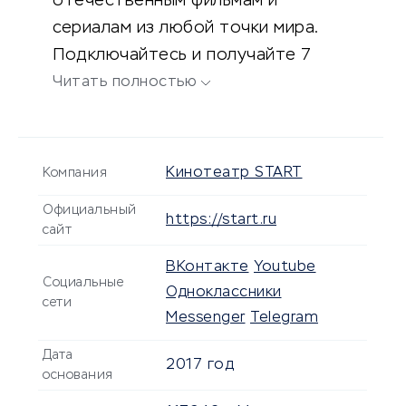
отечественным фильмам и
сериалам из любой точки мира.
Подключайтесь и получайте 7
дней бесплатного доступа.
Читать полностью
Кинотеатр START
Компания
Официальный
https://start.ru
сайт
ВКонтакте
Youtube
Социальные
Одноклассники
сети
Messenger
Telegram
Дата
2017 год
основания