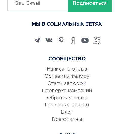
ОБУЧЕНИЕ И РАБОТА
Курсы по обучению
МЫ В СОЦИАЛЬНЫХ СЕТЯХ
Онлайн-школы
Изучение иностранных
языков
Курсы IT и digital
СООБЩЕСТВО
Маркетинг и продажи
Репетиторство
Написать отзыв
Оставить жалобу
Красота и здоровье
Стать автором
Сервисы по поиску работы
Проверка компаний
Сетевой маркетинг
Обратная связь
Университеты
Полезные статьи
Блог
Все отзывы
УСЛУГИ ДЛЯ БИЗНЕСА