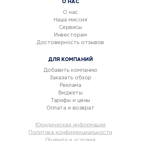
Расчетно-кассовое
О НАС
обслуживание
О нас
Эквайринг
Наша миссия
CRM-системы
Сервисы
Электронный
Инвесторам
документооборот
Достоверность отзывов
Юридические компании
ДЛЯ КОМПАНИЙ
Консалтинговые компании
Аудиторские компании
Добавить компанию
Заказать обзор
Бухгалтерия онлайн
Реклама
Онлайн-кассы
Виджеты
SERM
Тарифы и цены
Digital
Оплата и возврат
КРЕДИТЫ И ЗАЙМЫ
Юридическая информация
Политика конфиденциальности
Потребительские кредиты
Правила и условия