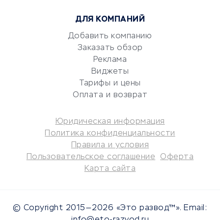
Юридические компании
ДЛЯ КОМПАНИЙ
Консалтинговые компании
Аудиторские компании
Добавить компанию
Заказать обзор
Бухгалтерия онлайн
Реклама
Онлайн-кассы
Виджеты
SERM
Тарифы и цены
Digital
Оплата и возврат
КРЕДИТЫ И ЗАЙМЫ
Юридическая информация
Политика конфиденциальности
Потребительские кредиты
Правила и условия
Кредитные карты
Пользовательское соглашение
Оферта
Карта сайта
Дебетовые карты
Микрофинансовые
организации
© Copyright 2015—2026 «Это развод™». Email:
Подбор кредита