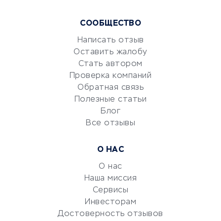
Курсы IT и digital
СООБЩЕСТВО
Маркетинг и продажи
Репетиторство
Написать отзыв
Оставить жалобу
Красота и здоровье
Стать автором
Сервисы по поиску работы
Проверка компаний
Сетевой маркетинг
Обратная связь
Университеты
Полезные статьи
Блог
Все отзывы
УСЛУГИ ДЛЯ БИЗНЕСА
Расчетно-кассовое
О НАС
обслуживание
О нас
Эквайринг
Наша миссия
CRM-системы
Сервисы
Электронный
Инвесторам
документооборот
Достоверность отзывов