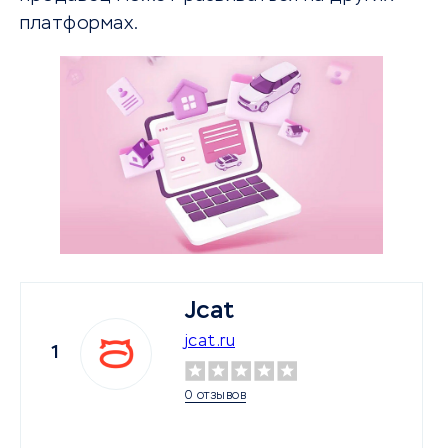
платформах.
Jcat
jcat.ru
1
0 отзывов