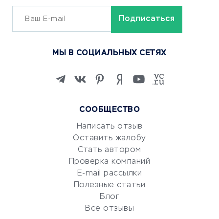
ОБУЧЕНИЕ И РАБОТА
Курсы по обучению
МЫ В СОЦИАЛЬНЫХ СЕТЯХ
Онлайн-школы
Изучение иностранных
языков
Курсы IT и digital
СООБЩЕСТВО
Маркетинг и продажи
Репетиторство
Написать отзыв
Оставить жалобу
Красота и здоровье
Стать автором
Сервисы по поиску работы
Проверка компаний
Сетевой маркетинг
E-mail рассылки
Университеты
Полезные статьи
Блог
Все отзывы
УСЛУГИ ДЛЯ БИЗНЕСА