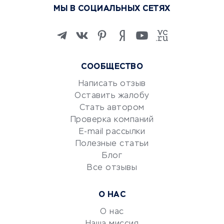
МЫ В СОЦИАЛЬНЫХ СЕТЯХ
Онлайн-школы
Изучение иностранных
языков
Курсы IT и digital
СООБЩЕСТВО
Маркетинг и продажи
Репетиторство
Написать отзыв
Оставить жалобу
Красота и здоровье
Стать автором
Сервисы по поиску работы
Проверка компаний
Сетевой маркетинг
E-mail рассылки
Университеты
Полезные статьи
Блог
Все отзывы
УСЛУГИ ДЛЯ БИЗНЕСА
Расчетно-кассовое
О НАС
обслуживание
О нас
Эквайринг
Наша миссия