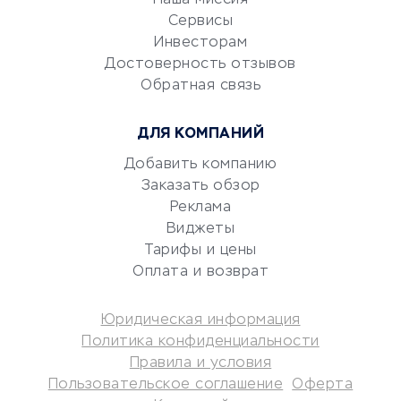
CRM-системы
Сервисы
Электронный
Инвесторам
документооборот
Достоверность отзывов
Обратная связь
Юридические компании
Консалтинговые компании
ДЛЯ КОМПАНИЙ
Аудиторские компании
Добавить компанию
Бухгалтерия онлайн
Заказать обзор
Онлайн-кассы
Реклама
SERM
Виджеты
Digital
Тарифы и цены
Оплата и возврат
КРЕДИТЫ И ЗАЙМЫ
Юридическая информация
Потребительские кредиты
Политика конфиденциальности
Кредитные карты
Правила и условия
Пользовательское соглашение
Оферта
Дебетовые карты