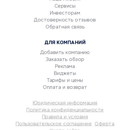
CRM-системы
Сервисы
Электронный
Инвесторам
документооборот
Достоверность отзывов
Обратная связь
Юридические компании
Консалтинговые компании
ДЛЯ КОМПАНИЙ
Аудиторские компании
Добавить компанию
Бухгалтерия онлайн
Заказать обзор
Онлайн-кассы
Реклама
SERM
Виджеты
Digital
Тарифы и цены
Оплата и возврат
КРЕДИТЫ И ЗАЙМЫ
Юридическая информация
Потребительские кредиты
Политика конфиденциальности
Кредитные карты
Правила и условия
Пользовательское соглашение
Оферта
Дебетовые карты