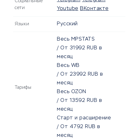
Telegram
Telegram
Социальные
сети
Youtube
ВКонтакте
Русский
Языки
Весь MPSTATS
/
От
31992
RUB
в
месяц
Весь WB
/
От
23992
RUB
в
месяц
Тарифы
Весь OZON
/
От
13592
RUB
в
месяц
Старт и расширение
/
От
4792
RUB
в
месяц