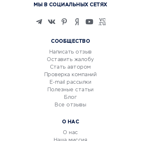
МЫ В СОЦИАЛЬНЫХ СЕТЯХ
Онлайн-школы
Изучение иностранных
языков
Курсы IT и digital
СООБЩЕСТВО
Маркетинг и продажи
Репетиторство
Написать отзыв
Оставить жалобу
Красота и здоровье
Стать автором
Сервисы по поиску работы
Проверка компаний
Сетевой маркетинг
E-mail рассылки
Университеты
Полезные статьи
Блог
Все отзывы
УСЛУГИ ДЛЯ БИЗНЕСА
Расчетно-кассовое
О НАС
обслуживание
О нас
Эквайринг
Наша миссия