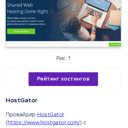
Рис. 1
Рейтинг хостингов
HostGator
Провайдер
HostGator
(
https://www.hostgator.com/
) с