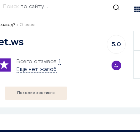
Поиск
по сайту...
 развод?
»
Отзывы
et.ws
5.0
Всего отзывов
1
Еще нет жалоб
Похожие хостинги