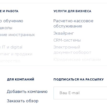
Е И РАБОТА
УСЛУГИ ДЛЯ БИЗНЕСА
по обучению
Расчетно-кассовое
обслуживание
-школы
Эквайринг
ение иностранных
CRM-системы
IT и digital
Электронный
документооборот
етинг и продажи
Юридические компании
титорство
Консалтинговые компании
ота и здоровье
Аудиторские компании
 по поиску работы
ДЛЯ КОМПАНИЙ
ПОДПИСАТЬСЯ НА РАССЫЛКУ
Бухгалтерия онлайн
й маркетинг
Онлайн-кассы
ситеты
Добавить компанию
SERM
Заказать обзор
Digital