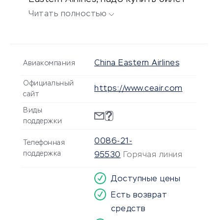
на самолет онлайн на
Читать полностью
официальном сайте авиакомпании
— ceair.com.
China Eastern Airlines
Авиакомпания
Официальный
https://www.ceair.com
сайт
Виды
поддержки
0086-21-
Телефонная
поддержка
95530
Горячая линия
Доступные цены
Есть возврат
средств