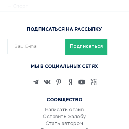
Спорт
Доставка еды
Популярные товары
ПОДПИСАТЬСЯ НА РАССЫЛКУ
Сервисы доставки
ОБУЧЕНИЕ И РАБОТА
Курсы по обучению
МЫ В СОЦИАЛЬНЫХ СЕТЯХ
Онлайн-школы
Изучение иностранных
языков
Курсы IT и digital
СООБЩЕСТВО
Маркетинг и продажи
Репетиторство
Написать отзыв
Оставить жалобу
Красота и здоровье
Стать автором
Сервисы по поиску работы