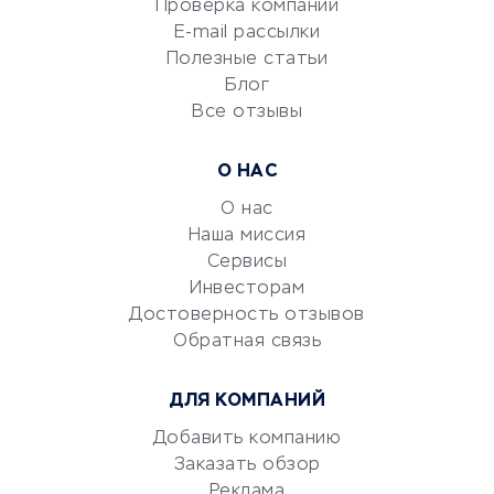
Проверка компаний
Сетевой маркетинг
E-mail рассылки
Университеты
Полезные статьи
Блог
Все отзывы
УСЛУГИ ДЛЯ БИЗНЕСА
Расчетно-кассовое
О НАС
обслуживание
О нас
Эквайринг
Наша миссия
CRM-системы
Сервисы
Электронный
Инвесторам
документооборот
Достоверность отзывов
Обратная связь
Юридические компании
Консалтинговые компании
ДЛЯ КОМПАНИЙ
Аудиторские компании
Добавить компанию
Бухгалтерия онлайн
Заказать обзор
Онлайн-кассы
Реклама