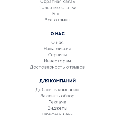
Обратная связь
Университеты
Полезные статьи
Блог
Все отзывы
УСЛУГИ ДЛЯ БИЗНЕСА
Расчетно-кассовое
О НАС
обслуживание
О нас
Эквайринг
Наша миссия
CRM-системы
Сервисы
Электронный
Инвесторам
документооборот
Достоверность отзывов
Юридические компании
ДЛЯ КОМПАНИЙ
Консалтинговые компании
Аудиторские компании
Добавить компанию
Заказать обзор
Бухгалтерия онлайн
Реклама
Онлайн-кассы
Виджеты
SERM
Тарифы и цены