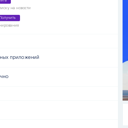
чить
писку на новости
Получить
нирования
ных приложений
очно