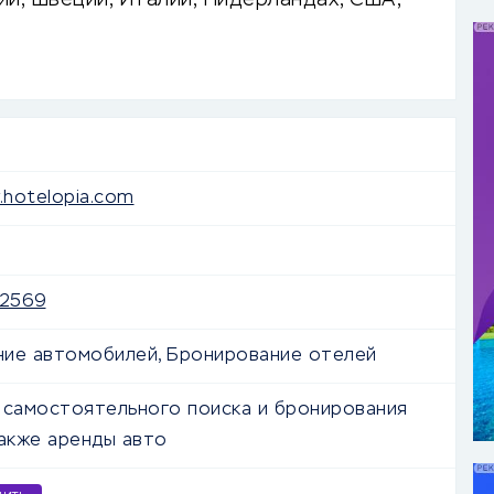
ии, Швеции, Италии, Нидерландах, США,
стая форма поиска.
.hotelopia.com
2569
ие автомобилей, Бронирование отелей
 самостоятельного поиска и бронирования
также аренды авто