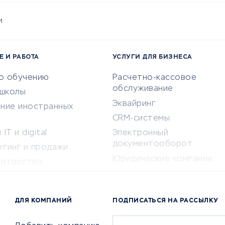
и
Е И РАБОТА
УСЛУГИ ДЛЯ БИЗНЕСА
по обучению
Расчетно-кассовое
обслуживание
-школы
Эквайринг
ение иностранных
CRM-системы
IT и digital
Электронный
документооборот
етинг и продажи
Юридические компании
титорство
Консалтинговые компании
ота и здоровье
Аудиторские компании
 по поиску работы
ДЛЯ КОМПАНИЙ
ПОДПИСАТЬСЯ НА РАССЫЛКУ
Бухгалтерия онлайн
й маркетинг
Онлайн-кассы
ситеты