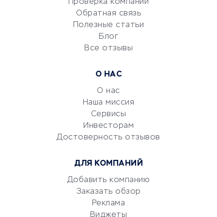
Проверка компаний
Сетевой маркетинг
Обратная связь
Университеты
Полезные статьи
Блог
Все отзывы
УСЛУГИ ДЛЯ БИЗНЕСА
Расчетно-кассовое
О НАС
обслуживание
О нас
Эквайринг
Наша миссия
CRM-системы
Сервисы
Электронный
Инвесторам
документооборот
Достоверность отзывов
Юридические компании
ДЛЯ КОМПАНИЙ
Консалтинговые компании
Аудиторские компании
Добавить компанию
Заказать обзор
Бухгалтерия онлайн
Реклама
Онлайн-кассы
Виджеты