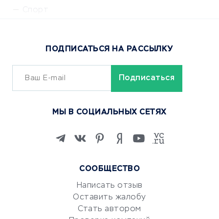
Спорт
Доставка еды
Популярные товары
ПОДПИСАТЬСЯ НА РАССЫЛКУ
Сервисы доставки
ОБУЧЕНИЕ И РАБОТА
Курсы по обучению
МЫ В СОЦИАЛЬНЫХ СЕТЯХ
Онлайн-школы
Изучение иностранных
языков
Курсы IT и digital
СООБЩЕСТВО
Маркетинг и продажи
Репетиторство
Написать отзыв
Оставить жалобу
Красота и здоровье
Стать автором
Сервисы по поиску работы