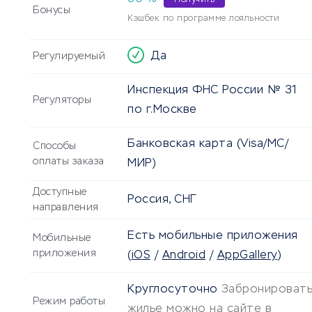
Получить
Бонусы
Кэшбек по программе лояльности
Да
Регулируемый
Инспекция ФНС России № 31
Регуляторы
по г.Москве
Банковская карта (Visa/MC/
Способы
оплаты заказа
МИР)
Доступные
Россия, СНГ
направления
Есть мобильные приложения
Мобильные
приложения
(
iOS
/
Android
/
AppGallery
)
Круглосуточно
Забронироват
Режим работы
жилье можно на сайте в