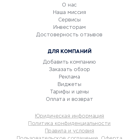
обслуживание
О нас
Эквайринг
Наша миссия
CRM-системы
Сервисы
Электронный
Инвесторам
документооборот
Достоверность отзывов
Юридические компании
ДЛЯ КОМПАНИЙ
Консалтинговые компании
Аудиторские компании
Добавить компанию
Заказать обзор
Бухгалтерия онлайн
Реклама
Онлайн-кассы
Виджеты
SERM
Тарифы и цены
Digital
Оплата и возврат
КРЕДИТЫ И ЗАЙМЫ
Юридическая информация
Политика конфиденциальности
Потребительские кредиты
Правила и условия
Кредитные карты
Пользовательское соглашение
Оферта