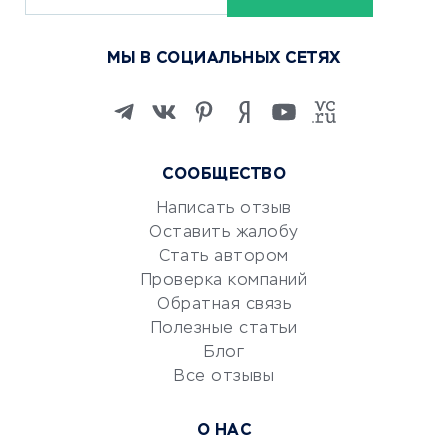
Курсы по обучению
МЫ В СОЦИАЛЬНЫХ СЕТЯХ
Онлайн-школы
Изучение иностранных
языков
Курсы IT и digital
СООБЩЕСТВО
Маркетинг и продажи
Репетиторство
Написать отзыв
Оставить жалобу
Красота и здоровье
Стать автором
Сервисы по поиску работы
Проверка компаний
Сетевой маркетинг
Обратная связь
Университеты
Полезные статьи
Блог
Все отзывы
УСЛУГИ ДЛЯ БИЗНЕСА
Расчетно-кассовое
О НАС