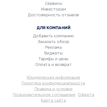
CRM-системы
Сервисы
Электронный
Инвесторам
документооборот
Достоверность отзывов
Юридические компании
ДЛЯ КОМПАНИЙ
Консалтинговые компании
Аудиторские компании
Добавить компанию
Заказать обзор
Бухгалтерия онлайн
Реклама
Онлайн-кассы
Виджеты
SERM
Тарифы и цены
Digital
Оплата и возврат
КРЕДИТЫ И ЗАЙМЫ
Юридическая информация
Политика конфиденциальности
Потребительские кредиты
Правила и условия
Кредитные карты
Пользовательское соглашение
Оферта
Карта сайта
Дебетовые карты