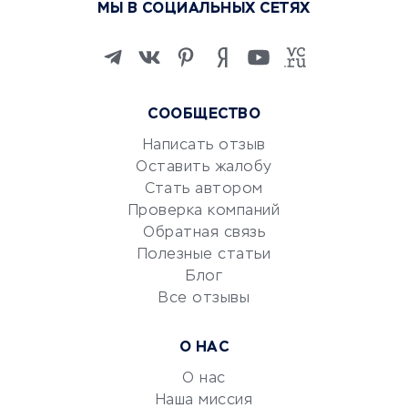
МЫ В СОЦИАЛЬНЫХ СЕТЯХ
Онлайн-школы
Изучение иностранных
языков
Курсы IT и digital
СООБЩЕСТВО
Маркетинг и продажи
Репетиторство
Написать отзыв
Оставить жалобу
Красота и здоровье
Стать автором
Сервисы по поиску работы
Проверка компаний
Сетевой маркетинг
Обратная связь
Университеты
Полезные статьи
Блог
Все отзывы
УСЛУГИ ДЛЯ БИЗНЕСА
Расчетно-кассовое
О НАС
обслуживание
О нас
Эквайринг
Наша миссия