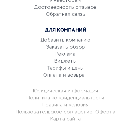
Инвесторам
документооборот
Достоверность отзывов
Обратная связь
Юридические компании
Консалтинговые компании
ДЛЯ КОМПАНИЙ
Аудиторские компании
Добавить компанию
Бухгалтерия онлайн
Заказать обзор
Онлайн-кассы
Реклама
SERM
Виджеты
Digital
Тарифы и цены
Оплата и возврат
КРЕДИТЫ И ЗАЙМЫ
Юридическая информация
Потребительские кредиты
Политика конфиденциальности
Кредитные карты
Правила и условия
Пользовательское соглашение
Оферта
Дебетовые карты
Карта сайта
Микрофинансовые
организации