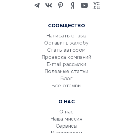
Изучение иностранных
языков
Курсы IT и digital
Маркетинг и продажи
СООБЩЕСТВО
Репетиторство
Написать отзыв
Красота и здоровье
Оставить жалобу
Стать автором
Сервисы по поиску работы
Проверка компаний
Сетевой маркетинг
E-mail рассылки
Университеты
Полезные статьи
Блог
Все отзывы
УСЛУГИ ДЛЯ БИЗНЕСА
Расчетно-кассовое
О НАС
обслуживание
О нас
Эквайринг
Наша миссия
CRM-системы
Сервисы
Электронный