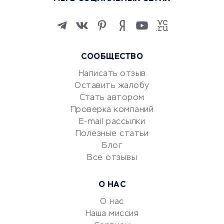
Онлайн-школы
Изучение иностранных
языков
Курсы IT и digital
СООБЩЕСТВО
Маркетинг и продажи
Репетиторство
Написать отзыв
Оставить жалобу
Красота и здоровье
Стать автором
Сервисы по поиску работы
Проверка компаний
Сетевой маркетинг
E-mail рассылки
Университеты
Полезные статьи
Блог
Все отзывы
УСЛУГИ ДЛЯ БИЗНЕСА
Расчетно-кассовое
О НАС
обслуживание
О нас
Эквайринг
Наша миссия
CRM-системы