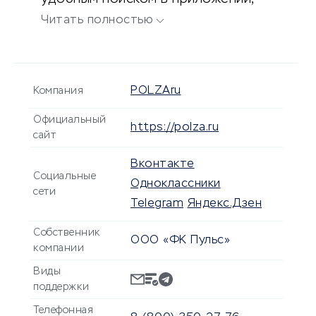
заказом таблеток и быстрой
Читать полностью
доставкой медицинских
препаратов.
POLZAru
Компания
Официальный
https://polza.ru
сайт
Вконтакте
Социальные
Одноклассники
сети
Telegram
Яндекс.Дзен
Собственник
ООО «ФК Пульс»
компании
Виды
поддержки
Телефонная