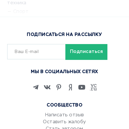
техника
Спорт
Доставка еды
Популярные товары
ПОДПИСАТЬСЯ НА РАССЫЛКУ
Сервисы доставки
ОБУЧЕНИЕ И РАБОТА
Курсы по обучению
МЫ В СОЦИАЛЬНЫХ СЕТЯХ
Онлайн-школы
Изучение иностранных
языков
Курсы IT и digital
СООБЩЕСТВО
Маркетинг и продажи
Репетиторство
Написать отзыв
Оставить жалобу
Красота и здоровье
Стать автором