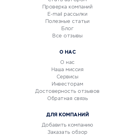
Сервисы по поиску работы
Проверка компаний
Сетевой маркетинг
E-mail рассылки
Университеты
Полезные статьи
Блог
Все отзывы
УСЛУГИ ДЛЯ БИЗНЕСА
Расчетно-кассовое
О НАС
обслуживание
О нас
Эквайринг
Наша миссия
CRM-системы
Сервисы
Электронный
Инвесторам
документооборот
Достоверность отзывов
Обратная связь
Юридические компании
Консалтинговые компании
ДЛЯ КОМПАНИЙ
Аудиторские компании
Добавить компанию
Бухгалтерия онлайн
Заказать обзор
Онлайн-кассы