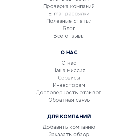
Сервисы по поиску работы
Проверка компаний
Сетевой маркетинг
E-mail рассылки
Университеты
Полезные статьи
Блог
Все отзывы
УСЛУГИ ДЛЯ БИЗНЕСА
Расчетно-кассовое
О НАС
обслуживание
О нас
Эквайринг
Наша миссия
CRM-системы
Сервисы
Электронный
Инвесторам
документооборот
Достоверность отзывов
Обратная связь
Юридические компании
Консалтинговые компании
ДЛЯ КОМПАНИЙ
Аудиторские компании
Добавить компанию
Бухгалтерия онлайн
Заказать обзор
Онлайн-кассы