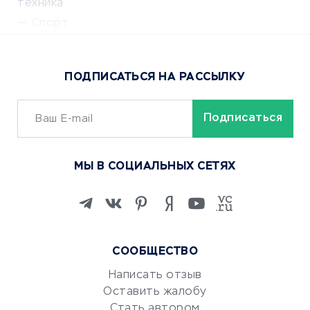
техника
Спорт
Доставка еды
Популярные товары
ПОДПИСАТЬСЯ НА РАССЫЛКУ
Сервисы доставки
ОБУЧЕНИЕ И РАБОТА
Курсы по обучению
МЫ В СОЦИАЛЬНЫХ СЕТЯХ
Онлайн-школы
Изучение иностранных
языков
Курсы IT и digital
Маркетинг и продажи
СООБЩЕСТВО
Репетиторство
Написать отзыв
Красота и здоровье
Оставить жалобу
Стать автором