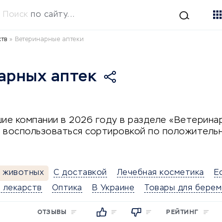
Поиск
по сайту...
ств
»
Ветеринарные аптеки
арных аптек
ие компании в 2026 году в разделе «Ветеринар
 воспользоваться сортировкой по положитель
я животных
С доставкой
Лечебная косметика
Е
 лекарств
Оптика
В Украине
Товары для берем
ОТЗЫВЫ
РЕЙТИНГ