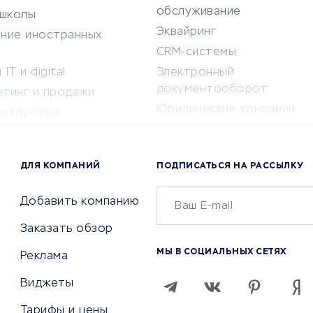
обслуживание
-школы
Эквайринг
ение иностранных
CRM-системы
IT и digital
Электронный
документооборот
етинг и продажи
Юридические компании
титорство
Консалтинговые компании
ота и здоровье
Аудиторские компании
 по поиску работы
ДЛЯ КОМПАНИЙ
ПОДПИСАТЬСЯ НА РАССЫЛКУ
Бухгалтерия онлайн
й маркетинг
Онлайн-кассы
ситеты
Добавить компанию
SERM
Заказать обзор
Digital
МЫ В СОЦИАЛЬНЫХ СЕТЯХ
Реклама
ТВИЯ И СТРАХОВАНИЕ
ПРОДВИЖЕНИЕ И РЕКЛАМА
Виджеты
ствия
Регистраторы доменов
Тарифы и цены