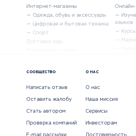
Интернет-магазины
Онлайн
Одежда, обувь и аксессуары
Изуч
языков
Цифровая и бытовая техника
Курсы 
Спорт
Марк
Доставка еды
Репе
Популярные товары
Крас
Сервисы доставки
Сервисы
СООБЩЕСТВО
О НАС
Сетево
Универ
Написать отзыв
О нас
Оставить жалобу
Наша миссия
Стать автором
Сервисы
КРЕДИТЫ И ЗАЙМЫ
ПУТЕШЕС
Проверка компаний
Инвесторам
Потребительские кредиты
Путеше
E-mail рассылки
Достоверность