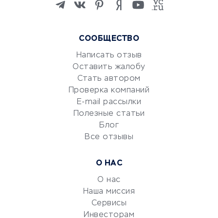
языков
Курсы IT и digital
Маркетинг и продажи
СООБЩЕСТВО
Репетиторство
Написать отзыв
Красота и здоровье
Оставить жалобу
Стать автором
Сервисы по поиску работы
Проверка компаний
Сетевой маркетинг
E-mail рассылки
Университеты
Полезные статьи
Блог
Все отзывы
УСЛУГИ ДЛЯ БИЗНЕСА
Расчетно-кассовое
О НАС
обслуживание
О нас
Эквайринг
Наша миссия
CRM-системы
Сервисы
Электронный
Инвесторам