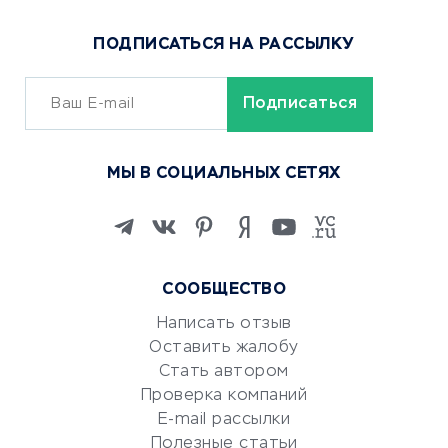
Популярные товары
ПОДПИСАТЬСЯ НА РАССЫЛКУ
Сервисы доставки
ОБУЧЕНИЕ И РАБОТА
Курсы по обучению
МЫ В СОЦИАЛЬНЫХ СЕТЯХ
Онлайн-школы
Изучение иностранных
языков
Курсы IT и digital
СООБЩЕСТВО
Маркетинг и продажи
Репетиторство
Написать отзыв
Оставить жалобу
Красота и здоровье
Стать автором
Сервисы по поиску работы
Проверка компаний
Сетевой маркетинг
E-mail рассылки
Университеты
Полезные статьи