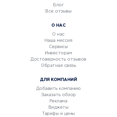
Блог
Все отзывы
УСЛУГИ ДЛЯ БИЗНЕСА
Расчетно-кассовое
О НАС
обслуживание
О нас
Эквайринг
Наша миссия
CRM-системы
Сервисы
Электронный
Инвесторам
документооборот
Достоверность отзывов
Обратная связь
Юридические компании
Консалтинговые компании
ДЛЯ КОМПАНИЙ
Аудиторские компании
Добавить компанию
Бухгалтерия онлайн
Заказать обзор
Онлайн-кассы
Реклама
SERM
Виджеты
Digital
Тарифы и цены