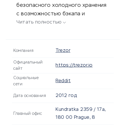
безопасного холодного хранения
с возможностью бэкапа и
установки дополнительного
Читать полностью
пароля. Модели Trezor
поддерживают работу с 100+
криптовалютами, имеют
Trezor
Компания
дополнительную защиту и
Официальный
грамотный софт для ПК.
https://trezor.io
сайт
Социальные
Reddit
сети
2012 год
Дата основания
Kundratka 2359 / 17a,
Главный офис
180 00 Prague, 8