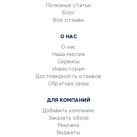
Университеты
Полезные статьи
Блог
Все отзывы
УСЛУГИ ДЛЯ БИЗНЕСА
Расчетно-кассовое
О НАС
обслуживание
О нас
Эквайринг
Наша миссия
CRM-системы
Сервисы
Электронный
Инвесторам
документооборот
Достоверность отзывов
Обратная связь
Юридические компании
Консалтинговые компании
ДЛЯ КОМПАНИЙ
Аудиторские компании
Добавить компанию
Бухгалтерия онлайн
Заказать обзор
Онлайн-кассы
Реклама
SERM
Виджеты