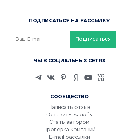
Доставка еды
Популярные товары
ПОДПИСАТЬСЯ НА РАССЫЛКУ
Сервисы доставки
ОБУЧЕНИЕ И РАБОТА
Курсы по обучению
МЫ В СОЦИАЛЬНЫХ СЕТЯХ
Онлайн-школы
Изучение иностранных
языков
Курсы IT и digital
СООБЩЕСТВО
Маркетинг и продажи
Репетиторство
Написать отзыв
Оставить жалобу
Красота и здоровье
Стать автором
Сервисы по поиску работы
Проверка компаний
Сетевой маркетинг
E-mail рассылки