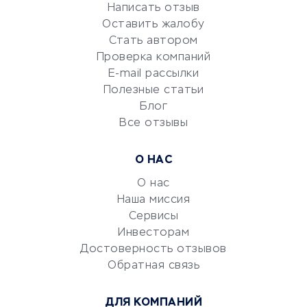
Репетиторство
Написать отзыв
Оставить жалобу
Красота и здоровье
Стать автором
Сервисы по поиску работы
Проверка компаний
Сетевой маркетинг
E-mail рассылки
Университеты
Полезные статьи
Блог
Все отзывы
УСЛУГИ ДЛЯ БИЗНЕСА
Расчетно-кассовое
О НАС
обслуживание
О нас
Эквайринг
Наша миссия
CRM-системы
Сервисы
Электронный
Инвесторам
документооборот
Достоверность отзывов
Обратная связь
Юридические компании
Консалтинговые компании
ДЛЯ КОМПАНИЙ