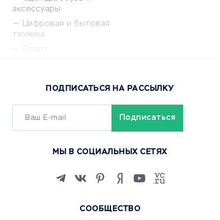
аксессуары
Цифровая и бытовая
техника
Спорт
Доставка еды
Популярные товары
ПОДПИСАТЬСЯ НА РАССЫЛКУ
Сервисы доставки
ОБУЧЕНИЕ И РАБОТА
Курсы по обучению
МЫ В СОЦИАЛЬНЫХ СЕТЯХ
Онлайн-школы
Изучение иностранных
языков
Курсы IT и digital
СООБЩЕСТВО
Маркетинг и продажи