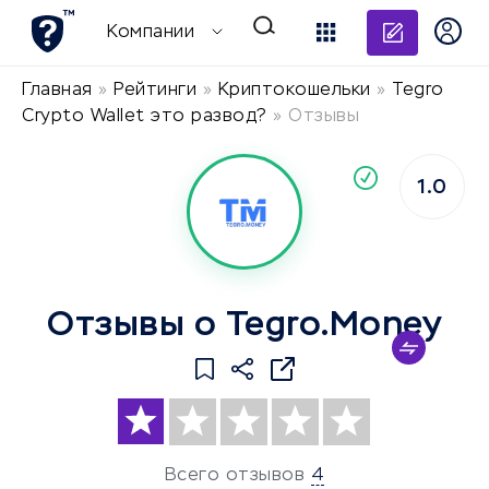
Добави
Компании
Главная
»
Рейтинги
»
Криптокошельки
»
Tegro
Crypto Wallet это развод?
»
Отзывы
По
1.0
компания
Отзывы о Tegro.Money
Всего отзывов
4