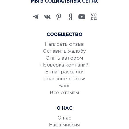
МЫ В СОЦИАЛЬНЫХ СЕТЯХ
Онлайн-школы
Изучение иностранных
языков
Курсы IT и digital
СООБЩЕСТВО
Маркетинг и продажи
Репетиторство
Написать отзыв
Оставить жалобу
Красота и здоровье
Стать автором
Сервисы по поиску работы
Проверка компаний
Сетевой маркетинг
E-mail рассылки
Университеты
Полезные статьи
Блог
Все отзывы
УСЛУГИ ДЛЯ БИЗНЕСА
Расчетно-кассовое
О НАС
обслуживание
О нас
Эквайринг
Наша миссия