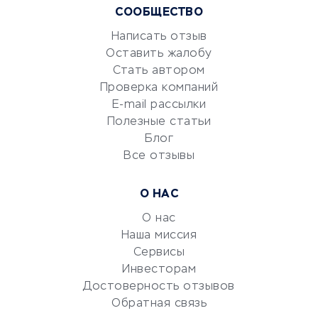
СООБЩЕСТВО
Маркетинг и продажи
Репетиторство
Написать отзыв
Оставить жалобу
Красота и здоровье
Стать автором
Сервисы по поиску работы
Проверка компаний
Сетевой маркетинг
E-mail рассылки
Университеты
Полезные статьи
Блог
Все отзывы
УСЛУГИ ДЛЯ БИЗНЕСА
Расчетно-кассовое
О НАС
обслуживание
О нас
Эквайринг
Наша миссия
CRM-системы
Сервисы
Электронный
Инвесторам
документооборот
Достоверность отзывов
Обратная связь
Юридические компании