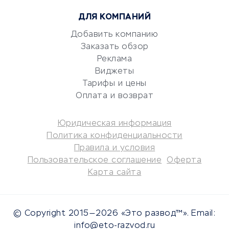
Консалтинговые компании
ДЛЯ КОМПАНИЙ
Аудиторские компании
Добавить компанию
Бухгалтерия онлайн
Заказать обзор
Онлайн-кассы
Реклама
SERM
Виджеты
Digital
Тарифы и цены
Оплата и возврат
КРЕДИТЫ И ЗАЙМЫ
Юридическая информация
Потребительские кредиты
Политика конфиденциальности
Кредитные карты
Правила и условия
Пользовательское соглашение
Оферта
Дебетовые карты
Карта сайта
Микрофинансовые
организации
Подбор кредита
© Copyright 2015—2026 «Это развод™». Email:
Улучшение кредитной
info@eto-razvod.ru