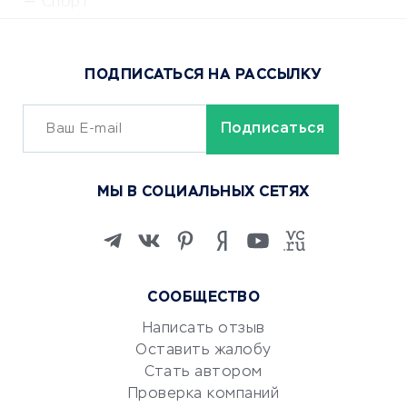
Спорт
Доставка еды
Популярные товары
ПОДПИСАТЬСЯ НА РАССЫЛКУ
Сервисы доставки
ОБУЧЕНИЕ И РАБОТА
Курсы по обучению
МЫ В СОЦИАЛЬНЫХ СЕТЯХ
Онлайн-школы
Изучение иностранных
языков
Курсы IT и digital
СООБЩЕСТВО
Маркетинг и продажи
Репетиторство
Написать отзыв
Оставить жалобу
Красота и здоровье
Стать автором
Сервисы по поиску работы
Проверка компаний
Сетевой маркетинг