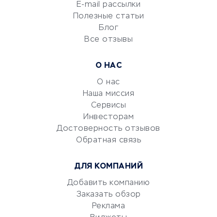
E-mail рассылки
Университеты
Полезные статьи
Блог
Все отзывы
УСЛУГИ ДЛЯ БИЗНЕСА
Расчетно-кассовое
О НАС
обслуживание
О нас
Эквайринг
Наша миссия
CRM-системы
Сервисы
Электронный
Инвесторам
документооборот
Достоверность отзывов
Обратная связь
Юридические компании
Консалтинговые компании
ДЛЯ КОМПАНИЙ
Аудиторские компании
Добавить компанию
Бухгалтерия онлайн
Заказать обзор
Онлайн-кассы
Реклама
SERM