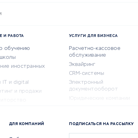
и
Е И РАБОТА
УСЛУГИ ДЛЯ БИЗНЕСА
по обучению
Расчетно-кассовое
обслуживание
-школы
Эквайринг
ение иностранных
CRM-системы
IT и digital
Электронный
документооборот
етинг и продажи
Юридические компании
титорство
Консалтинговые компании
ота и здоровье
Аудиторские компании
 по поиску работы
ДЛЯ КОМПАНИЙ
ПОДПИСАТЬСЯ НА РАССЫЛКУ
Бухгалтерия онлайн
й маркетинг
Онлайн-кассы
ситеты